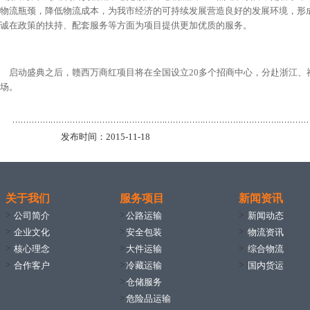
物流瓶颈，降低物流成本，为我市经济的可持续发展营造良好的发展环境，形
诚在政策的扶持、配套服务等方面为项目提供更加优质的服务。
启动盛典之后，赣西万商红项目将在全国设立20多个招商中心，分赴浙江、
场。
发布时间：2015-11-18
关于我们
服务项目
新闻资讯
>
>
>
公司简介
公路运输
新闻动态
>
>
>
企业文化
安全包装
物流资讯
>
>
>
核心理念
大件运输
综合物流
>
>
>
合作客户
冷藏运输
国内货运
>
仓储服务
>
危险品运输